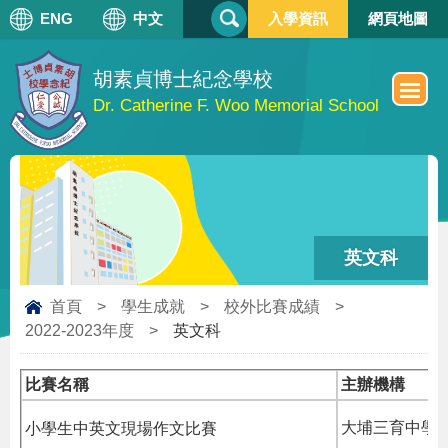
搜
ENG
中文
入學資訊
網頁地圖
搜
尋
尋
表
單
胡素貞博士紀念學校
Dr. Catherine F. Woo Memorial School
英文科
首頁
>
學生成就
>
校外比賽成績
>
2022-2023年度
>
英文科
比賽名稱
主辦機構
小學生中英文現場作文比賽
大埔三育中學