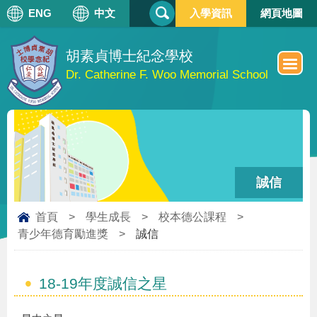
搜
ENG
中文
入學資訊
網頁地圖
搜
尋
尋
表
單
胡素貞博士紀念學校
Dr. Catherine F. Woo Memorial School
誠信
首頁
>
學生成長
>
校本德公課程
>
青少年德育勵進獎
>
誠信
18-19年度誠信之星