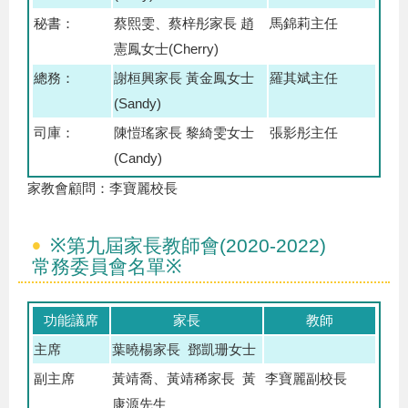
秘書：
蔡熙雯、蔡梓彤家長 趙
馬錦莉主任
憲鳳女士(Cherry)
總務：
謝桓興家長 黃金鳳女士
羅其斌主任
(Sandy)
司庫：
陳愷瑤家長 黎綺雯女士
張影彤主任
(Candy)
家教會顧問：李寶麗校長
※第九屆家長教師會(2020-2022)
常務委員會名單※
功能議席
家長
教師
主席
葉曉楊家長 鄧凱珊女士
副主席
黃靖喬、黃靖稀家長 黃
李寶麗副校長
康源先生