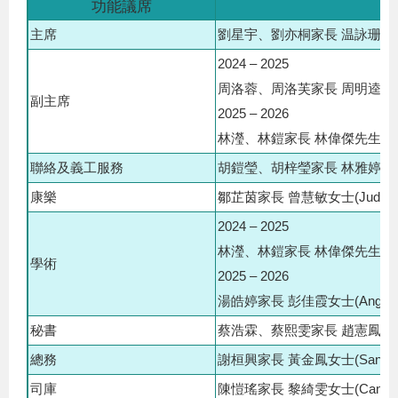
功能議席
主席
劉星宇、劉亦桐家長 温詠珊女士 (
2024 – 2025
周洛蓉、周洛芙家長 周明逵先生(
副主席
2025 – 2026
林瀅、林鎧家長 林偉傑先生(Ben
聯絡及義工服務
胡鎧瑩、胡梓瑩家長 林雅婷女士(Y
康樂
鄒芷茵家長 曾慧敏女士(Judy)
2024 – 2025
林瀅、林鎧家長 林偉傑先生(Ben
學術
2025 – 2026
湯皓婷家長 彭佳霞女士(Angela
秘書
蔡浩霖、蔡熙雯家長 趙憲鳳女士(C
總務
謝桓興家長 黃金鳳女士(Sandy
司庫
陳愷瑤家長 黎綺雯女士(Candy