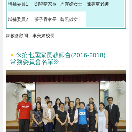
增補委員1
劉曉晴家長 周嬋娟女士
陳美華老師
增補委員2
張子霖家長 魏凱儀女士
家教會顧問：李美嫦校長
※第七屆家長教師會(2016-2018)
常務委員會名單※