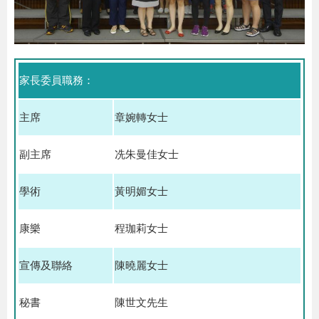
家長委員職務：
主席
章婉轉女士
副主席
冼朱曼佳女士
學術
黃明媚女士
康樂
程珈莉女士
宣傳及聯絡
陳曉麗女士
秘書
陳世文先生