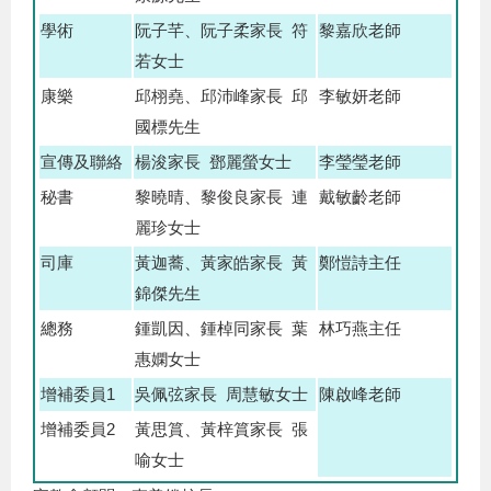
學術
阮子芊、阮子柔家長 符
黎嘉欣老師
若女士
康樂
邱栩堯、邱沛峰家長 邱
李敏妍老師
國標先生
宣傳及聯絡
楊浚家長 鄧麗螢女士
李瑩瑩老師
秘書
黎曉晴、黎俊良家長 連
戴敏齡老師
麗珍女士
司庫
黃迦蕎、黃家皓家長 黃
鄭愷詩主任
錦傑先生
總務
鍾凱因、鍾棹同家長 葉
林巧燕主任
惠嫻女士
增補委員1
吳佩弦家長 周慧敏女士
陳啟峰老師
增補委員2
黃思篔、黃梓篔家長 張
喻女士