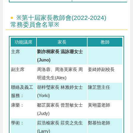
※第十屆家長教師會(2022-2024)
常務委員會名單※
功能議席
家長
教師
主席
劉亦桐家長 温詠珊女士
(Juno)
副主席
周洛蓉、周洛芙家長 周
姜綺婷副校長
明逵先生(Alex)
聯絡及義工
胡梓瑩家長 林雅婷女士
陳芷慧主任
服務：
(Yorki)
康樂：
鄒芷茵家長 曾慧敏女士
黃翊靈老師
(Judy)
學術：
莊浩榆家長 莊奕之先生
鄭慕怡老師
(Larry)