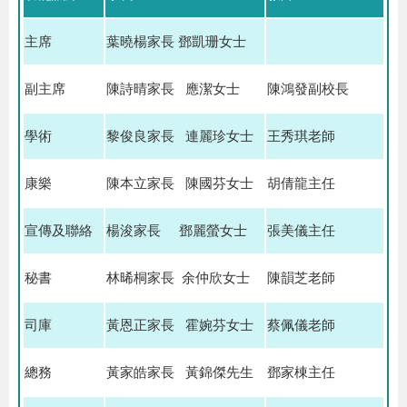
主席
葉曉楊家長 鄧凱珊女士
副主席
陳詩晴家長 應潔女士
陳鴻發副校長
學術
黎俊良家長 連麗珍女士
王秀琪老師
康樂
陳本立家長 陳國芬女士
胡倩龍主任
宣傳及聯絡
楊浚家長 鄧麗螢女士
張美儀主任
秘書
林晞桐家長 余仲欣女士
陳韻芝老師
司庫
黃恩正家長 霍婉芬女士
蔡佩儀老師
總務
黃家皓家長 黃錦傑先生
鄧家棟主任