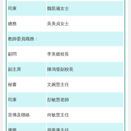
司庫
魏凱儀女士
總務
吳美貞女士
教師委員職務：
顧問
李美嫦校長
副主席
陳鴻發副校長
秘書
文婉慧主任
司庫
彭敏慧老師
宣傳及聯絡
何敏慧主任
康樂
趙善康主任