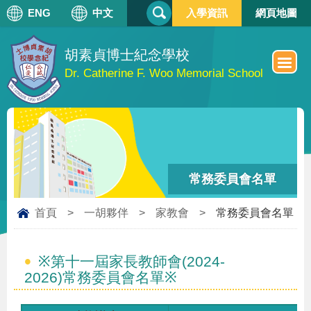
搜
ENG
中文
入學資訊
網頁地圖
搜
尋
尋
表
單
胡素貞博士紀念學校
Dr. Catherine F. Woo Memorial School
常務委員會名單
首頁
>
一胡夥伴
>
家教會
>
常務委員會名單
※第十一屆家長教師會(2024-
2026)常務委員會名單※