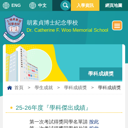
搜
ENG
中文
入學資訊
網頁地圖
搜
尋
尋
表
單
胡素貞博士紀念學校
Dr. Catherine F. Woo Memorial School
學科成績獎
首頁
>
學生成就
>
學科成績獎
>
學科成績獎
25-26年度『學科傑出成績』
第一次考試得獎同學名單請
按此