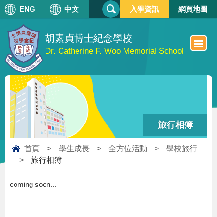
搜
ENG
中文
入學資訊
網頁地圖
搜
尋
尋
表
單
胡素貞博士紀念學校
Dr. Catherine F. Woo Memorial School
旅行相簿
首頁
>
學生成長
>
全方位活動
>
學校旅行
>
旅行相簿
coming soon...