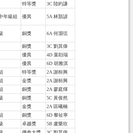
特等獎
3C 陸約謙
中年級組
優異
5A 林顥諺
級
銅獎
6A 何灝弦
銅獎
3C 劉其偉
優異
4D 葉劻瑞
優異
6D 胡雅淇
組
特等獎
2A 謝桓興
組
金獎
2A 謝桓興
組
銅獎
2A 廖庭煇
級
銅獎
5C 黃俊然
金獎
2A 區曦楠
組
銅獎
6D 黎祉寧
級
卓越獎
5B 盧樂欣
級
傳奇大獎
3C 劉其偉