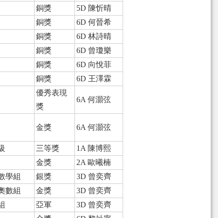
銅獎
5D 陳忻晴
銅獎
6D 何晉希
銅獎
6D 林詩晴
銅獎
6D 曾瓊樂
銅獎
6D 向悅菲
銅獎
6D 王澤霖
優秀表現
6A 何灝弦
獎
金獎
6A 何灝弦
級
三等獎
1A 陳博熙
金獎
2A 歐曦楠
數學組
銀獎
3D 曾奕齊
奧數組
金獎
3D 曾奕齊
組
亞軍
3D 曾奕齊