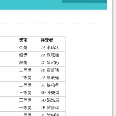
獎項
得獎者
金獎
2A 李鎬廷
銀獎
2A 歐曦楠
銀獎
4C 陳昭彤
二等獎
2B 霍晉晞
二等獎
2A 歐曦楠
二等獎
5C 黎柏希
三等獎
6D 陳樂燐
三等獎
5D 湯浩辰
一等獎
2B 霍晉晞
一等獎
3C 陸約謙