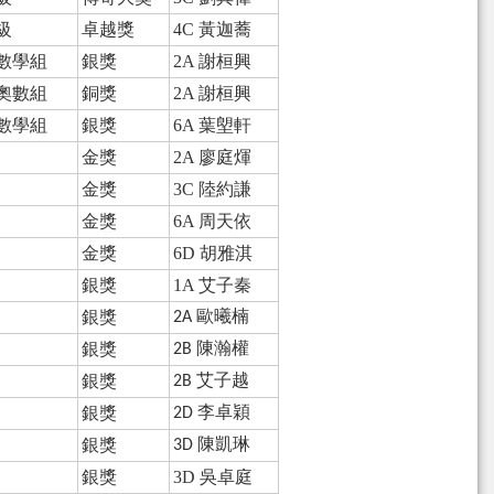
級
卓越獎
4C 黃迦蕎
數學組
銀獎
2A 謝桓興
奧數組
銅獎
2A 謝桓興
數學組
銀獎
6A 葉塱軒
金獎
2A 廖庭煇
金獎
3C 陸約謙
金獎
6A 周天依
金獎
6D 胡雅淇
銀獎
1A 艾子秦
銀獎
2A 歐曦楠
銀獎
2B 陳瀚權
銀獎
2B 艾子越
銀獎
2D 李卓穎
銀獎
3D 陳凱琳
銀獎
3D 吳卓庭