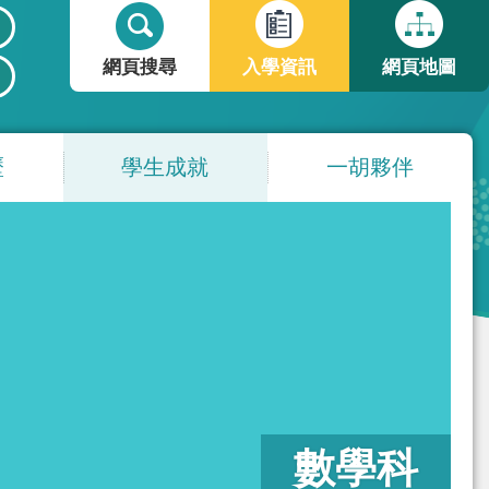
搜
搜
尋
尋
網頁搜尋
入學資訊
網頁地圖
表
單
歷
學生成就
一胡夥伴
數學科