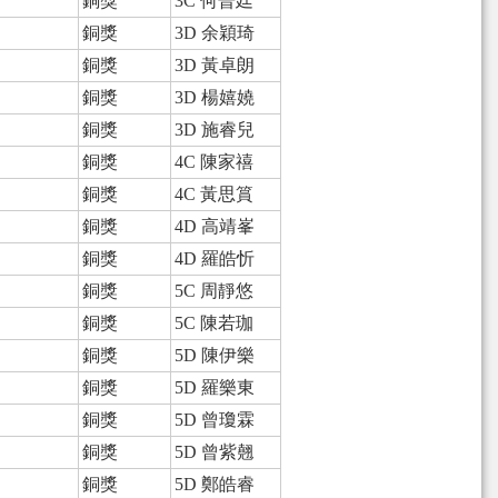
銅獎
3C 何晉廷
銅獎
3D 余穎琦
銅獎
3D 黃卓朗
銅獎
3D 楊嬉嬈
銅獎
3D 施睿兒
銅獎
4C 陳家禧
銅獎
4C 黃思篔
銅獎
4D 高靖峯
銅獎
4D 羅皓忻
銅獎
5C 周靜悠
銅獎
5C 陳若珈
銅獎
5D 陳伊樂
銅獎
5D 羅樂東
銅獎
5D 曾瓊霖
銅獎
5D 曾紫翹
銅獎
5D 鄭皓睿