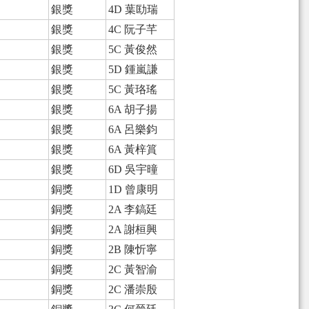
銀獎
4D 葉劻瑞
銀獎
4C 阮子芊
銀獎
5C 黃俊然
銀獎
5D 鍾嵐謙
銀獎
5C 黃珞瑤
銀獎
6A 胡子揚
銀獎
6A 呂樂鈞
銀獎
6A 黃梓篔
銀獎
6D 吳宇曈
銅獎
1D 曾康明
銅獎
2A 李鎬廷
銅獎
2A 謝桓興
銅獎
2B 陳忻寧
銅獎
2C 黃智渝
銅獎
2C 潘崇殷