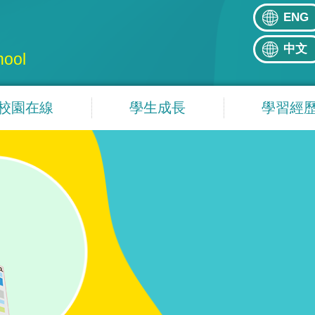
ENG
中文
hool
校園在線
學生成長
學習經