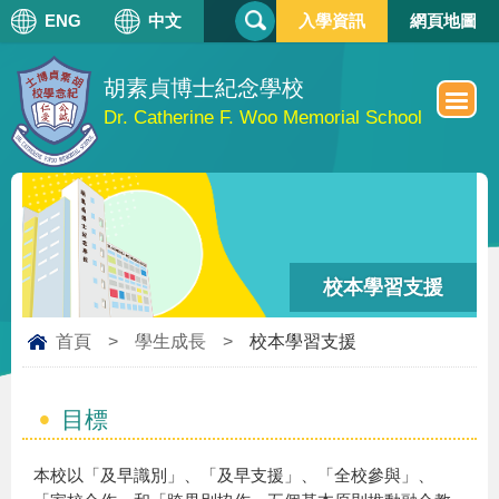
搜
ENG
中文
入學資訊
網頁地圖
搜
尋
尋
表
單
胡素貞博士紀念學校
Dr. Catherine F. Woo Memorial School
校本學習支援
首頁
>
學生成長
>
校本學習支援
目標
本校以「及早識別」、「及早支援」、「全校參與」、