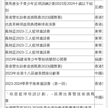
賽馬會女子青少年足球訓練計劃2023至2024十歲以下組
足總會/
別
香港豐生跆拳道挑戰賽2023(國際賽)
香港豐
仿真草棒球啟用典禮棒球表演賽
香港道
鳳翎盃2023-三人籃球邀請賽
東華三
鳳翎盃2023-三人籃球邀請賽
東華三
鳳翎盃2023-三人籃球邀請賽
東華三
鳳翎盃2023-三人籃球邀請賽
東華三
2023年福建省青少年擊劍俱樂部公開賽
福建省
香港豐生跆拳道挑戰賽2023(國際賽)
香港豐
2023年全港十八區健美體操分齡賽
中國香
2023-2024學界平衡車邀請賽（第一回）
香港兒
「 幼 苗 籃 球 培 訓 計 劃 」 -- 區 際 比 賽 暨 技 術 挑 戰
中國香
賽
大埔體育節2023-2024年度全港跆拳道觀摩邀請賽(速度