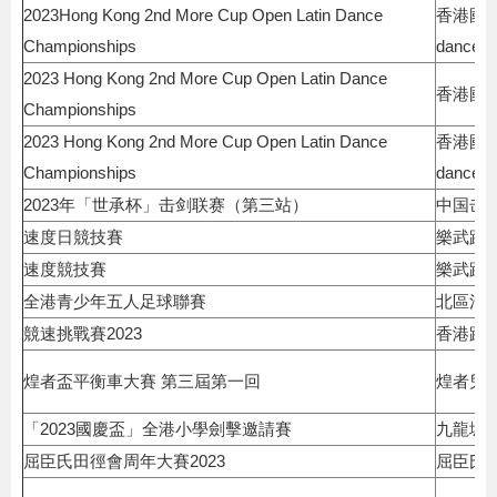
2023Hong Kong 2nd More Cup Open Latin Dance
香港國際
Championships
dance 
2023 Hong Kong 2nd More Cup Open Latin Dance
香港國
Championships
2023 Hong Kong 2nd More Cup Open Latin Dance
香港國際
Championships
dance&
2023年「世承杯」击剑联赛（第三站）
中国击
速度日競技賽
樂武跆
速度競技賽
樂武跆
全港青少年五人足球聯賽
北區清
競速挑戰賽2023
香港跆
煌者盃平衡車大賽 第三屆第一回
煌者兒
「2023國慶盃」全港小學劍擊邀請賽
九龍城
屈臣氏田徑會周年大賽2023
屈臣氏