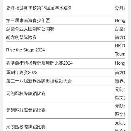
史丹福游泳學校第25屆週年水運會
史丹福
第三屆東南海青少年盃
Hong Ko
劍樂會亞太區劍擊公開賽
劍樂會
尚方劍擊隊際賽
尚方劍
HK Rhyt
Rise the Stage 2024
Tourmen
香港藝術體操舞蹈及舞蹈比賽2024
Hong Ko
重劍年終賽2023
尚方劍
第三十八屆新界區際田徑運動大會
新界區
元朗大
元朗區校際舞蹈比賽
區文藝
元朗大
元朗區校際舞蹈比賽
區文藝
元朗大
元朗區校際舞蹈比賽
區文藝