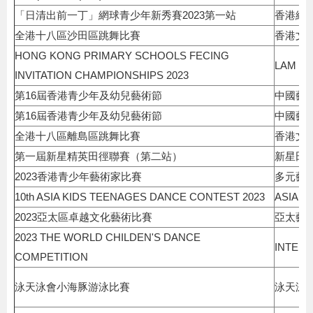
「日清出前一丁」網球青少年新秀賽2023第一站
香港網
全港十八區沙田區跳舞比賽
香港文
HONG KONG PRIMARY SCHOOLS FECING
LAM TA
INVITATION CHAMPIONSHIPS 2023
第16屆香港青少年及幼兒藝術節
中國藝
第16屆香港青少年及幼兒藝術節
中國藝
全港十八區離島區跳舞比賽
香港文
第一屆新星精英田徑聯賽（第二站）
新星田
2023香港青少年藝術家比賽
多元藝
10th ASIA KIDS TEENAGES DANCE CONTEST 2023
ASIA K
2023亞太區卓越文化藝術比賽
亞太藝
2023 THE WORLD CHILDEN'S DANCE
INTERN
COMPETITION
泳天泳會小海豚游泳比賽
泳天泳