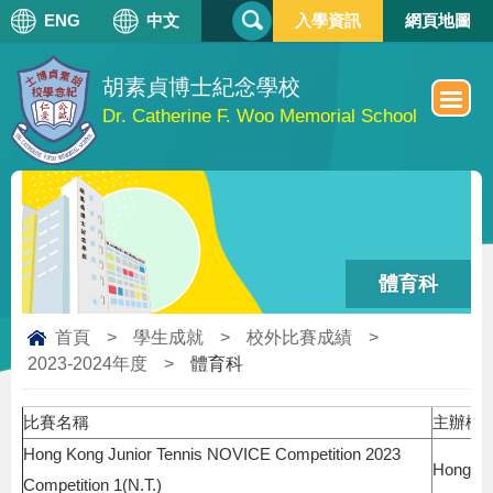
搜
ENG
中文
入學資訊
網頁地圖
搜
尋
尋
表
單
胡素貞博士紀念學校
Dr. Catherine F. Woo Memorial School
體育科
首頁
>
學生成就
>
校外比賽成績
>
2023-2024年度
>
體育科
比賽名稱
主辦機
Hong Kong Junior Tennis NOVICE Competition 2023
Hong Ko
Competition 1(N.T.)