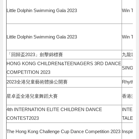
Little Dolphin Swimming Gala 2023
Win Tin
Little Dolphin Swimming Gala 2023
Win Tin
「回歸盃2023」劍擊錦標賽
九龍城
HONG KONG CHILDREN&TEENAGERS 3RD DANCE
SING S
COMPETITION 2023
2023全港兒童藝術體操公開賽
Rhythmi
星卓盃全港兒童舞蹈大賽
香港演
4th INTERNATION ELITE CHILDREN DANCE
INTERN
CONTEST2023
TALENT
The Hong Kong Challenge Cup Dance Competition 2023
Inspire