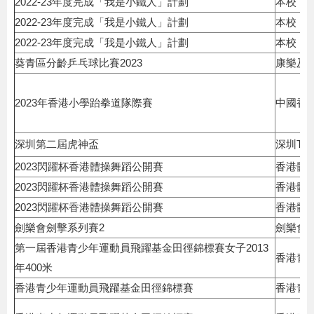
2022-23年度完成「我是小鐵人」計劃
本校
2022-23年度完成「我是小鐵人」計劃
本校
2022-23年度完成「我是小鐵人」計劃
本校
葵青區分齡乒乓球比賽2023
康樂及
2023年香港小學跆拳道隊際賽
中國香
深圳第二屆虎神盃
深圳Ti
2023閃躍杯香港體操舞蹈公開賽
香港體
2023閃躍杯香港體操舞蹈公開賽
香港體
2023閃躍杯香港體操舞蹈公開賽
香港體
劍樂會劍擊系列賽2
劍樂會
第一屆香港青少年運動員飛躍基金田徑錦標賽女子2013
香港青
年400米
香港青少年運動員飛躍基金田徑錦標賽
香港青