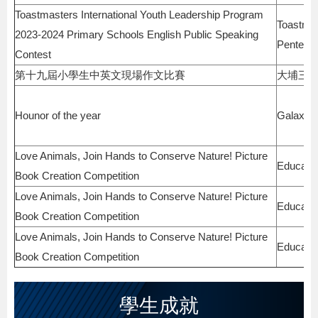
Toastmasters International Youth Leadership Program
Toastmas
2023-2024 Primary Schools English Public Speaking
Penteco
Contest
第十九屆小學生中英文現場作文比賽
大埔三
Hounor of the year
Galaxy W
Love Animals, Join Hands to Conserve Nature! Picture
Educatio
Book Creation Competition
Love Animals, Join Hands to Conserve Nature! Picture
Educatio
Book Creation Competition
Love Animals, Join Hands to Conserve Nature! Picture
Educatio
Book Creation Competition
學生成就