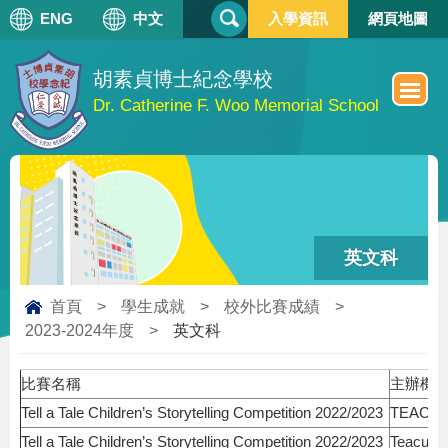
搜
ENG
中文
入學資訊
網頁地圖
搜
尋
尋
表
單
胡素貞博士紀念學校
Dr. Catherine F. Woo Memorial School
英文科
首頁
>
學生成就
>
校外比賽成績
>
2023-2024年度
>
英文科
比賽名稱
主辦機
Tell a Tale Children’s Storytelling Competition 2022/2023
TEACU
Tell a Tale Children’s Storytelling Competition 2022/2023
Teacup P