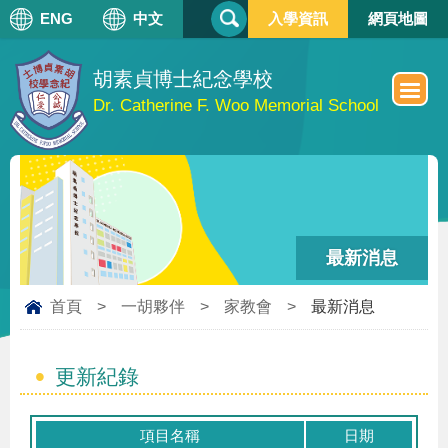
搜
ENG
中文
入學資訊
網頁地圖
搜
尋
尋
表
單
胡素貞博士紀念學校
Dr. Catherine F. Woo Memorial School
最新消息
首頁
>
一胡夥伴
>
家教會
>
最新消息
更新紀錄
項目名稱
日期