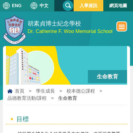
搜
ENG
中文
入學資訊
網頁地圖
搜
尋
尋
表
單
胡素貞博士紀念學校
Dr. Catherine F. Woo Memorial School
生命教育
首頁
>
學生成長
>
校本德公課程
>
品德教育活動/課程
>
生命教育
目標