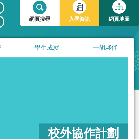
搜
搜
尋
尋
網頁搜尋
入學資訊
網頁地圖
表
單
歷
學生成就
一胡夥伴
校外協作計劃