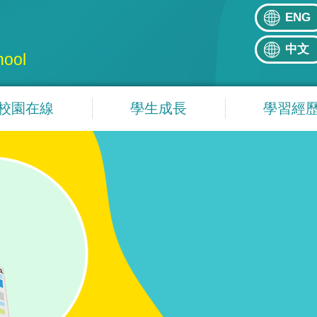
ENG
中文
hool
校園在線
學生成長
學習經