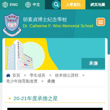
搜
ENG
中文
入學資訊
網頁地圖
搜
尋
尋
表
單
胡素貞博士紀念學校
Dr. Catherine F. Woo Memorial School
承擔
首頁
>
學生成長
>
校本德公課程
>
青少年德育勵進獎
>
承擔
20-21年度承擔之星