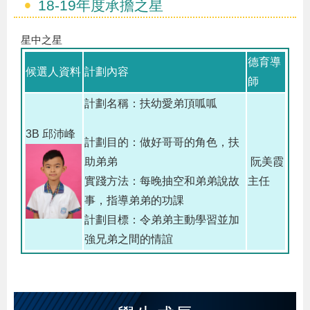
18-19年度承擔之星
星中之星
德育導
候選人資料
計劃內容
師
計劃名稱：扶幼愛弟頂呱呱
3B 邱沛峰
計劃目的：
做好哥哥的角色，扶
助弟弟
阮美霞
實踐方法：
每晚抽空和弟弟說故
主任
事，指導弟弟的功課
計劃目標：
令弟弟主動學習並加
強兄弟之間的情誼