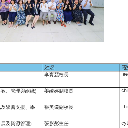
姓名
電
le
李寳麗校長
ch
與教、管理與組織
)
姜綺婷副校長
ch
風及學習支援、學
張美儀副校長
cy
發展及資源管理
)
張影彤主任