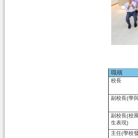
職稱
校長
副校長
(
學
副校長
(
校
生表現
)
主任
(
學校