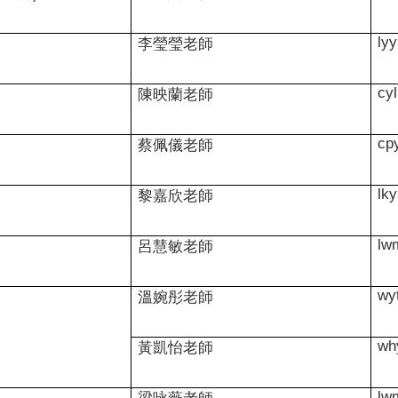
ly
李瑩瑩老師
cy
陳映蘭老師
cp
蔡佩儀老師
lk
黎嘉欣老師
lw
呂慧敏老師
wy
溫婉彤老師
wh
黃凱怡老師
lw