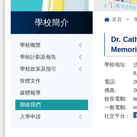
首頁
>
學校簡介
Dr. Cat
學校概覽
Memori
學校計劃及報告
學校地址:
學校政策及指引
8
投標文件
電話:
2
傳真:
2
媒體報導
校長電郵:
l
聯絡我們
一般電郵:
i
社交平台：
入學申請