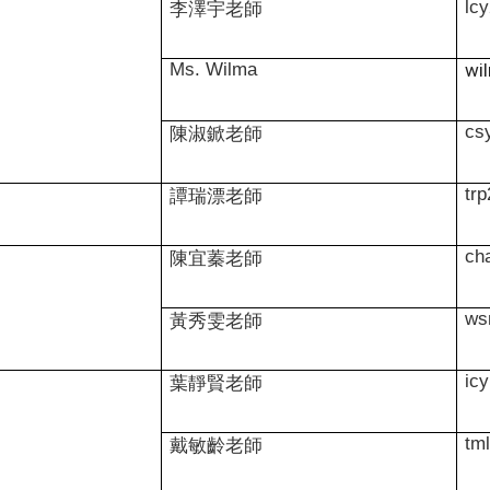
lc
李澤宇老師
Ms. Wilma
wi
cs
陳淑鍁老師
tr
譚瑞漂老師
ch
陳宜蓁老師
ws
黃秀雯老師
ic
葉靜賢老師
tm
戴敏齡老師