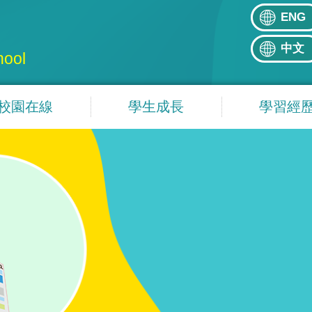
ENG
中文
hool
校園在線
學生成長
學習經