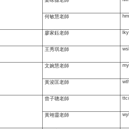
梁咏薇老師
hm
何敏慧老師
lk
廖家鈺老師
ws
王秀琪老師
my
文婉慧老師
wt
黃浚匡老師
tt
曾子聰老師
wy
黃翊靈老師