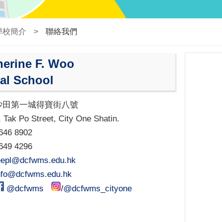
學校簡介
>
聯絡我們
herine F. Woo
al School
沙田第一城得寶街八號
, Tak Po Street, City One Shatin.
646 8902
649 4296
eepl@dcfwms.edu.hk
nfo@dcfwms.edu.hk
@dcfwms
/@dcfwms_cityone