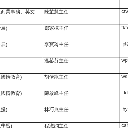
ct
及商業事務、英文
陳芷慧主任
tk
發展
)
鄧家棟主任
lp
發展
)
李寶玲主任
wp
溫苾芬主任
ws
及國情教育
)
胡倩龍主任
ck
及國情教育
)
陳啟峰主任
lh
支援
)
林巧燕主任
cs
位學習
)
程淑嫻主任