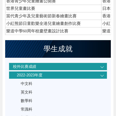
香港青少年兒童繪畫公開賽
香港兒
世界兒童畫比賽
日本美
當代青少年及兒童藝術節新春繪畫比賽
香港當
小紅熊節日童歡樂全港兒童繪畫創作比賽
小紅熊
樂道中學60周年校慶壁畫設計比賽
樂道中
學生成就
校外比賽成績
2022-2023年度
中文科
英文科
數學科
常識科