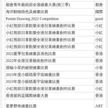
都會青年藝術節全港繪畫大賽(第三季)
都會青
海洋動物填色及繪畫比賽
國際兒
Portait Drawing 2022 Competition
good m
小紅熊節日童歡樂全港兒童繪畫創作比賽
小紅熊
小紅熊節日童歡樂全港兒童繪畫創作比賽
小紅熊
小紅熊節日童歡樂全港兒童繪畫創作比賽
小紅熊
小紅熊節日童歡樂全港兒童繪畫創作比賽
小紅熊
2022夏季兒童繪畫及填色比賽
香港兒
2022年全港兒童藝術創作比賽
香港兒
渡輪小星的祕密繪畫比賽
小皇冠
2023年度小眼睛看宇宙繪畫比賽
香港文
2023年度小眼睛看宇宙繪畫比賽
香港文
小紅熊節日童歡樂全港兒童繪畫創作比賽
小紅熊
香港紫荊盃國際繪畫大賽
香港多
童夢歷奇繪畫比賽
ART M