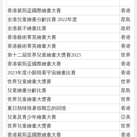
香港紫荊盃國際繪畫大賽
香港多
全港兒童繪畫分齡比賽 2022年度
星島新
全港親子繪畫比賽
政府人
香港藝術菁英繪畫大賽
香港當
香港藝術菁英繪畫大賽
香港當
第十二屆世界兒童繪畫大獎賽2023
世界兒
香港紫荊盃國際繪畫大賽
香港多
2023年度小眼睛看宇宙繪畫比賽
香港文
世界兒童繪畫大獎賽
世界兒
兒童繪畫分齡比賽
星島新
世界兒童繪畫大獎賽
世界兒
夏日熱辣辣暑假難忘的回憶
香港文
兒童及青少年繪畫大賽
亞美斯
世界兒童繪畫大獎賽
世界兒
香港紫荊盃國際繪畫大賽
香港多