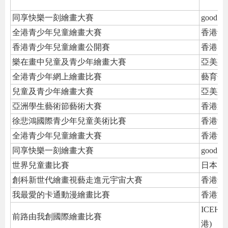
同享快樂一刻繪畫大賽
good m
全港青少年兒童繪畫大賽
香港青
香港青少年兒童繪畫公開賽
香港兒
樂在畫中兒童及青少年繪畫大賽
亞美斯
全港青少年網上繪畫比賽
藝育菁
兒童及青少年繪畫大賽
亞美斯
亞洲學生藝術節藝術大賽
香港第
徐悲鴻國際青少年兒童美術比賽
香港青
全港青少年兒童繪畫大賽
香港青
同享快樂一刻繪畫大賽
good m
世界兒童畫比賽
日本美
創科新世代繪畫視藝走進元宇宙大賽
香港創
我最愛的卡通動漫繪畫比賽
香港文
ICE
前路由我創國際繪畫比賽
港)