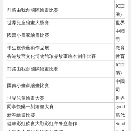
ICE
前路由我創國際繪畫比賽
港)
世界兒童繪畫大獎賽
世界兒
中國人
國壽小畫家繪畫比賽
司
學生視覺藝術作品展
教育局
香港故宮文化博物館珍品故事繪本創作比賽
教育局
ICE
前路由我創國際繪畫比賽
港)
中國人
國壽小畫家繪畫比賽
司
世界兒童繪畫大賽
世界兒
同享快樂一刻繪畫大賽
good m
新春繪畫比賽
當代青
健康彩虹飲食大戰彩虹午餐盒創作
Sunday 