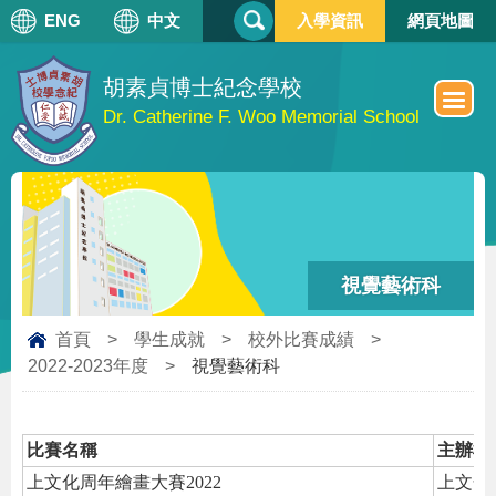
搜
ENG
中文
入學資訊
網頁地圖
搜
尋
尋
表
單
胡素貞博士紀念學校
Dr. Catherine F. Woo Memorial School
視覺藝術科
首頁
>
學生成就
>
校外比賽成績
>
2022-2023年度
>
視覺藝術科
比賽名稱
主辦機
上文化周年繪畫大賽2022
上文化