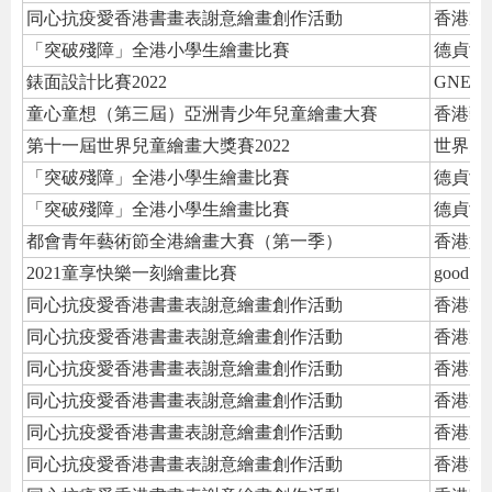
同心抗疫愛香港書畫表謝意繪畫創作活動
香港家
「突破殘障」全港小學生繪畫比賽
德貞女
錶面設計比賽2022
GNET 
童心童想（第三屆）亞洲青少年兒童繪畫大賽
香港藝
第十一屆世界兒童繪畫大獎賽2022
世界兒
「突破殘障」全港小學生繪畫比賽
德貞女
「突破殘障」全港小學生繪畫比賽
德貞女
都會青年藝術節全港繪畫大賽（第一季）
香港競
2021童享快樂一刻繪畫比賽
good m
同心抗疫愛香港書畫表謝意繪畫創作活動
香港家
同心抗疫愛香港書畫表謝意繪畫創作活動
香港家
同心抗疫愛香港書畫表謝意繪畫創作活動
香港家
同心抗疫愛香港書畫表謝意繪畫創作活動
香港家
同心抗疫愛香港書畫表謝意繪畫創作活動
香港家
同心抗疫愛香港書畫表謝意繪畫創作活動
香港家