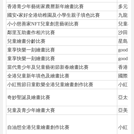
香港青少年藝術家農曆新年繪畫比賽
多元藝
國安•家好全港幼稚園及小學生親子填色比賽
九龍社
小小慈善家NFT兒童創意藝術比賽
兒童心
鄰里互助畫作相片比賽
沙田區
兒童繪畫分齡比賽
星島新
童享快樂一刻繪畫比賽
good m
童享快樂一刻繪畫比賽
good m
當代青少年及兒童藝術節新春繪畫比賽
香港當
全港兒童新年填色及繪畫比賽
國際資
小紅熊節日童歡樂全港兒童繪畫創作比賽
小紅熊
奇妙聖誕及繪畫比賽
亞太優
兒童及青少年繪畫大賽
亞美斯
自油想全港兒童繪畫創作比賽
小紅熊