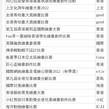
同心抗疫愛香港書畫表謝意繪畫創作活動
香港家
上文化周年繪畫大賽2022
上文化
全港青幼畫大賞繪畫比賽
good m
全港青幼畫大賞繪畫比賽
good m
第五屆香港紫荊盃國際繪畫大賽
香港多
Fun享一夏細味香港學生繪畫創作比賽
香港中
英國倫敦繪畫參展賽
國際資
傳承帽動帽子設計比賽
香港朝
春夏季日本亞太區繪畫比賽
Great T
匠心盃繪畫創作比賽
香港藝
國際網絡繪畫及電繪公開賽2022（秋季選）
e-Compe
第九屆全港兒童繪畫分齡比賽
星島新
國際兒童繪畫比賽
海港青
香港藝術菁英繪畫大賽
香港當
小紅熊節日童歡樂全港兒童繪畫創作比賽
小紅熊
海洋動物繪畫比賽
ICA