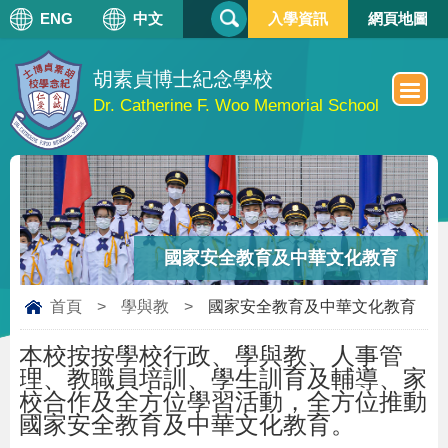
搜
ENG
中文
入學資訊
網頁地圖
搜
尋
尋
表
單
胡素貞博士紀念學校
Dr. Catherine F. Woo Memorial School
國家安全教育及中華文化教育
首頁
>
學與教
>
國家安全教育及中華文化教育
本校按按學校行政、學與教、人事管
理、教職員培訓、學生訓育及輔導、家
校合作及全方位學習活動，全方位推動
國家安全教育及中華文化教育。