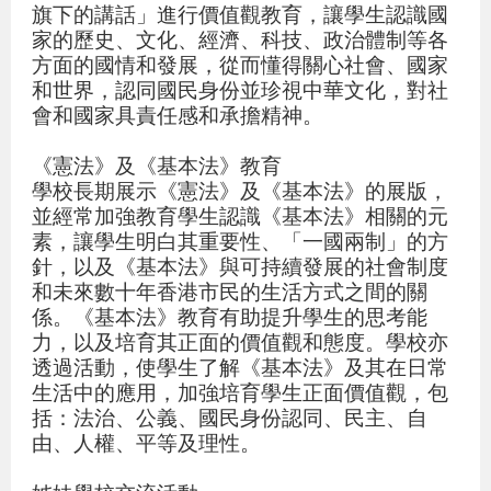
旗下的講話」進行價值觀教育，讓學生認識國
家的歷史、文化、經濟、科技、政治體制等各
方面的國情和發展，從而懂得關心社會、國家
和世界，認同國民身份並珍視中華文化，對社
會和國家具責任感和承擔精神。
《憲法》及《基本法》教育
學校長期展示《憲法》及《基本法》的展版，
並經常加強教育學生認識《基本法》相關的元
素，讓學生明白其重要性、「一國兩制」的方
針，以及《基本法》與可持續發展的社會制度
和未來數十年香港市民的生活方式之間的關
係。《基本法》教育有助提升學生的思考能
力，以及培育其正面的價值觀和態度。學校亦
透過活動，使學生了解《基本法》及其在日常
生活中的應用，加強培育學生正面價值觀，包
括：法治、公義、國民身份認同、民主、自
由、人權、平等及理性。