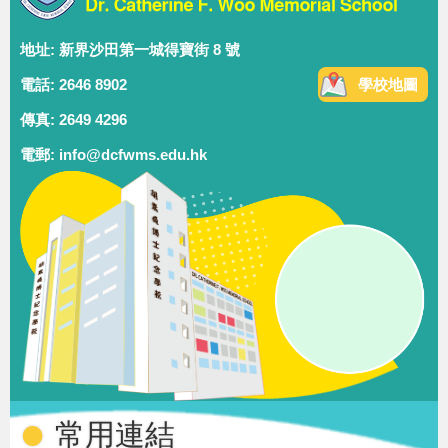
地址: 新界沙田第一城得寶街 8 號
電話: 2646 8902
學校地圖
傳真: 2649 4296
電郵: info@dcfwms.edu.hk
常用連結