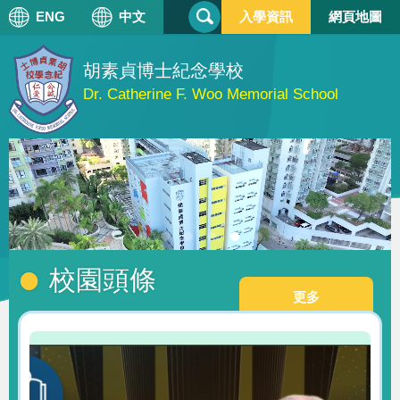
搜
ENG
中文
入學資訊
網頁地圖
搜
尋
尋
表
單
胡素貞博士紀念學校
Dr. Catherine F. Woo Memorial School
校園頭條
更多