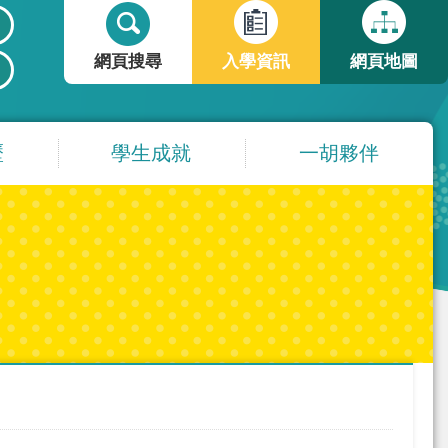
搜
搜
尋
尋
網頁搜尋
入學資訊
網頁地圖
表
單
歷
學生成就
一胡夥伴