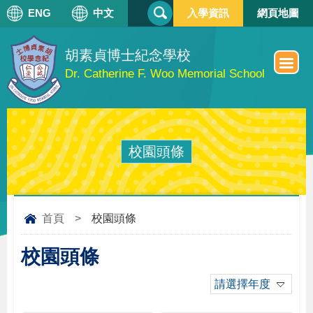
搜
ENG
中文
入學資訊
網頁地圖
搜
尋
尋
表
單
胡素貞博士紀念學校
Dr. Catherine F. Woo Memorial School
校園頭條
首頁
>
校園頭條
校園頭條
請選擇年度