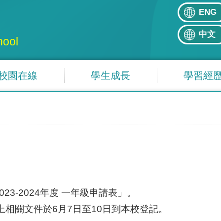
ENG
中文
hool
校園在線
學生成長
學習經
3-2024年度 一年級申請表」。
上相關文件於6月7日至10日到本校登記。