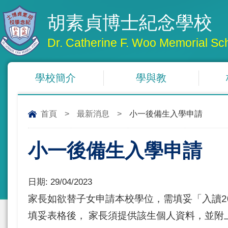
胡素貞博士紀念學校
Dr. Catherine F. Woo Memorial Sc
學校簡介
學與教
首頁
>
最新消息
>
小一後備生入學申請
小一後備生入學申請
日期:
29/04/2023
家長如欲替子女申請本校學位，需填妥「入讀202
填妥表格後， 家長須提供該生個人資料，並附