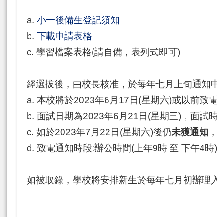
a.
小一後備生登記須知
b.
下載申請表格
c. 學習檔案表格(請自備，表列式即可)
經選拔後，由校長核准，於每年七月上旬通知
a. 本校將於
2023年6月17日(星期六)
或以前致
b. 面試日期為
2023年6月21日(星期三)
，面試時
c. 如於2023年7月22日(星期六)後仍
未獲通知
d. 致電通知時段:辦公時間(上年9時 至 下午4時)
如被取錄，學校將安排新生於每年七月初辦理