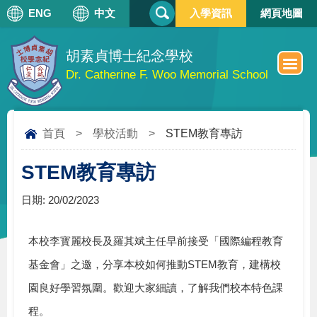
搜
ENG
中文
入學資訊
網頁地圖
搜
尋
尋
表
單
胡素貞博士紀念學校
Dr. Catherine F. Woo Memorial School
首頁
>
學校活動
>
STEM教育專訪
STEM教育專訪
日期:
20/02/2023
本校李寳麗校長及羅其斌主任早前接受「國際編程教育
基金會」之邀，分享本校如何推動STEM教育，建構校
園良好學習氛圍。歡迎大家細讀，了解我們校本特色課
程。